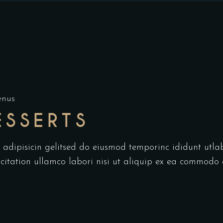
enus
ESSERTS
r adipisicin gelitsed do eiusmod temporinc ididunt utl
itation ullamco labori nisi ut aliquip ex ea commodo 