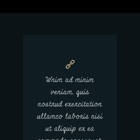
Wnim ad minim
veniam, quis
nostrud exercitation
ullamco laboris nisi
ut aliquip ex ea